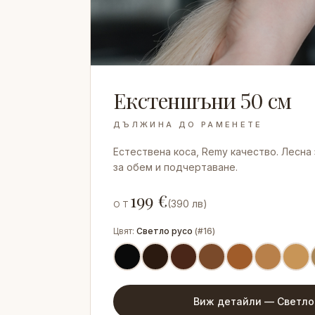
Екстеншъни 50 см
ДЪЛЖИНА ДО РАМЕНЕТЕ
Естествена коса, Remy качество. Лесна
за обем и подчертаване.
199
€
(
390
лв)
ОТ
Цвят:
Светло русо
(
#16
)
Виж детайли —
Светло