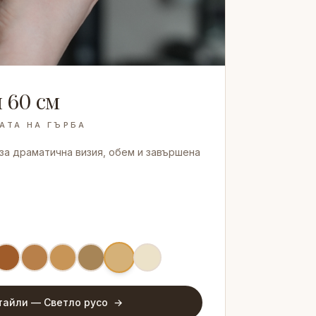
 60 см
АТА НА ГЪРБА
за драматична визия, обем и завършена
тайли —
Светло русо
→