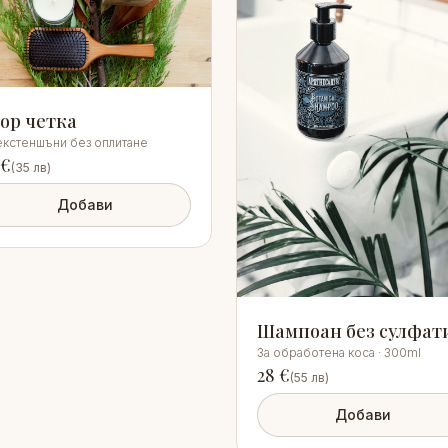
op четка
екстеншъни без оплитане
€
(
35
лв)
Добави
Шампоан без сулфат
За обработена коса · 300ml
28
€
(
55
лв)
Добави