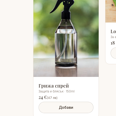
Lo
За 
18
Грижа спрей
Защита и блясък · 150ml
24
€
(
47
лв)
Добави