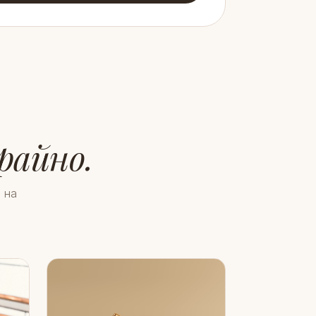
райно.
 на