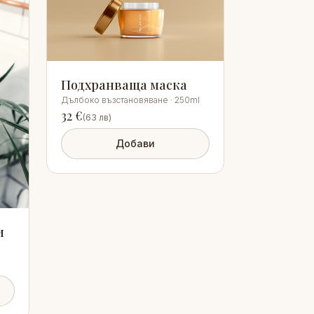
Подхранваща маска
Дълбоко възстановяване · 250ml
32
€
(
63
лв)
Добави
и