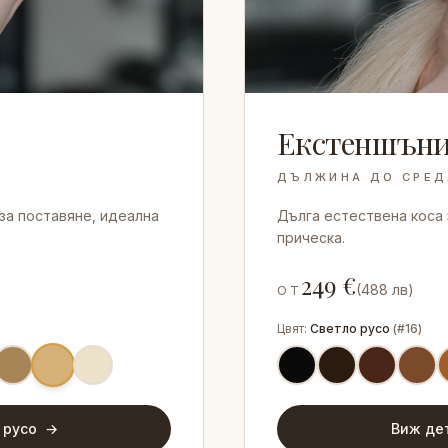
Екстеншъни
ДЪЛЖИНА ДО СРЕД
 за поставяне, идеална
Дълга естествена коса 
прическа.
249
€
(
488
лв)
ОТ
Цвят:
Светло русо
(
#16
)
 русо
→
Виж де