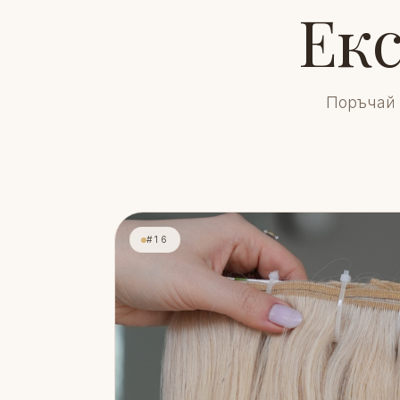
Ек
Поръчай 
#16